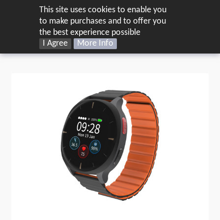
This site uses cookies to enable you
IT
to make purchases and to offer you
the best experience possible
Home
Smart Wearable
I Agree
More Info
Orologi IoT mobili