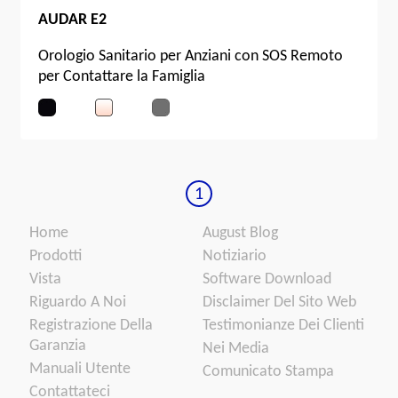
AUDAR E2
Orologio Sanitario per Anziani con SOS Remoto
per Contattare la Famiglia
1
Home
August Blog
Prodotti
Notiziario
Vista
Software Download
Riguardo A Noi
Disclaimer Del Sito Web
Registrazione Della
Testimonianze Dei Clienti
Garanzia
Nei Media
Manuali Utente
Comunicato Stampa
Contattateci