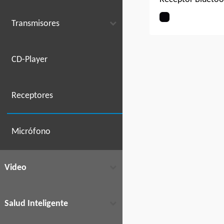
Música – Adapta
inalámbrico de a
Transmisores
para Equipos de
Música / Estéreos
Auriculares / Alt
CD-Player
/ - Batería intern
recargable
Receptores
Micrófono
Video
Salud Inteligente