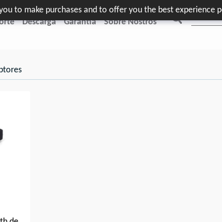
e you to make purchases and to offer you the best experience p
orte
Descarga
Garantía
Sobre Nostros
ptores
th de