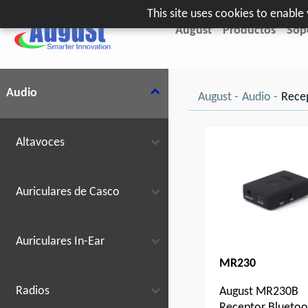
This site uses cookies to enabl
August
Productos
Sop
Audio
August
Audio
Rece
Altavoces
Auriculares de Casco
Auriculares In-Ear
MR230
Radios
August MR230B
Receptor Bluetoo