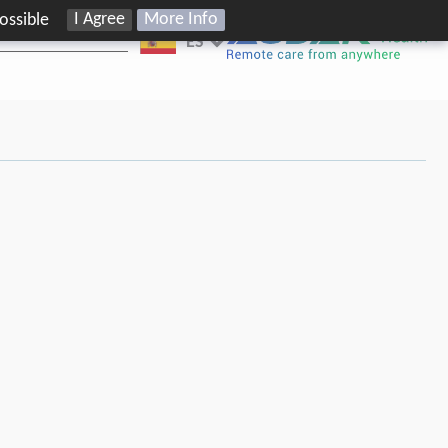
I Agree
More Info
ossible
ES